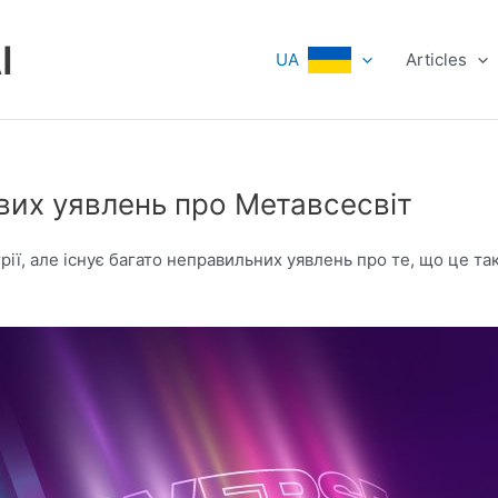
I
UA
Articles
ових уявлень про Метавсесвіт
ії, але існує багато неправильних уявлень про те, що це так