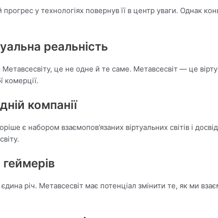
ній прогрес у технологіях повернув її в центр уваги. Однак к
туальна реальність
Метавсесвіту, це не одне й те саме. Метавсесвіт — це віртуа
ї комерції.
дній компанії
ріше є набором взаємопов’язаних віртуальних світів і досвід
віту.
 геймерів
єдина річ. Метавсесвіт має потенціал змінити те, як ми взає