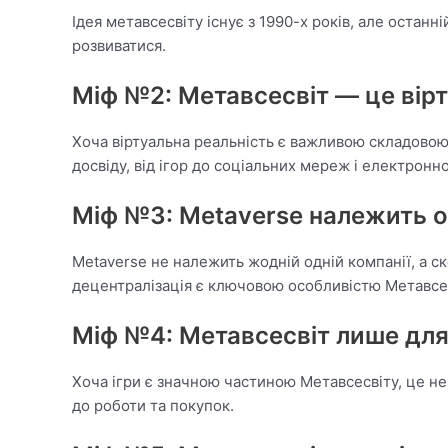
Ідея метавсесвіту існує з 1990-х років, але остан
розвиватися.
Міф №2: Метавсесвіт — це вір
Хоча віртуальна реальність є важливою складовою 
досвіду, від ігор до соціальних мереж і електронно
Міф №3: Metaverse належить о
Metaverse не належить жодній одній компанії, а ско
децентралізація є ключовою особливістю Метавсес
Міф №4: Метавсесвіт лише для
Хоча ігри є значною частиною Метавсесвіту, це не 
до роботи та покупок.