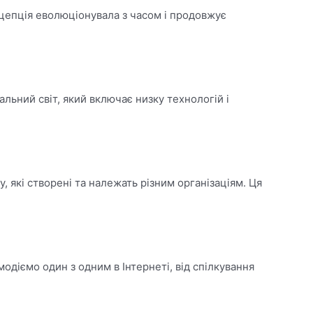
онцепція еволюціонувала з часом і продовжує
льний світ, який включає низку технологій і
у, які створені та належать різним організаціям. Ця
модіємо один з одним в Інтернеті, від спілкування