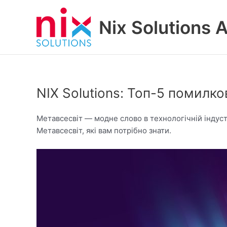
Skip
to
Nix Solutions A
content
NIX Solutions: Топ-5 помилк
Метавсесвіт — модне слово в технологічній індустр
Метавсесвіт, які вам потрібно знати.